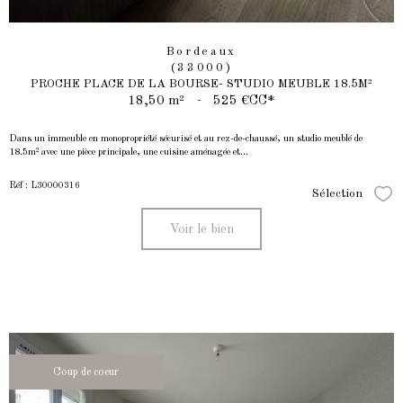
Bordeaux
(33000)
PROCHE PLACE DE LA BOURSE- STUDIO MEUBLE 18.5M²
18,50 m²
-
525 €
CC*
Dans un immeuble en monopropriété sécurisé et au rez-de-chaussé, un studio meublé de
18.5m² avec une pièce principale, une cuisine aménagée et...
Réf : L30000316
Sélection
Séle
Voir le bien
Coup de coeur