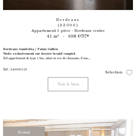
Bordeaux
(33000)
Appartement 1 pièce - Bordeaux centre
41 m²
-
698 €
CC*
Bordeaux Gambetta / Palais Gallien
Visite exclusivement sur dossier locatif complet
Bel appartement de type 1 bis, situé en rez-de-chaussée, d'une...
Réf : L40000129
Sélection
Séle
Voir le bien
Exclusif