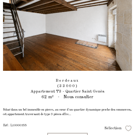
Bordeaux
(33000)
Appartement T3 - Quartier Saint Genès
62 m²
-
Nous consulter
Situé dans un bel immeuble en pierre, au cœur d'un quartier dynamique proche des commerces,
cet appartement traversant de type 3 pièces offre...
Réf : L10000355
Sélection
Séle