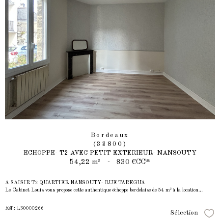
Bordeaux
(33800)
ECHOPPE- T2 AVEC PETIT EXTERIEUR- NANSOUTY
54,22 m²
-
830 €
CC*
A SAISIR T2 QUARTIER NANSOUTY- RUE TAREGUA
Le Cabinet Louis vous propose cette authentique échoppe bordelaise de 54 m² à la location...
Réf : L30000266
Sélection
Séle