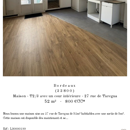
Bordeaux
(33800)
Maison - T2/3 avec un cour intérieure - 27 rue de Taregua
52 m²
-
800 €
CC*
Nous louons une maison sise au 27 rue de Taregua de 52m² habitables avec une sortie de 5m².
Cette maison est disponible dès maintenant et se...
Réf : L30000199