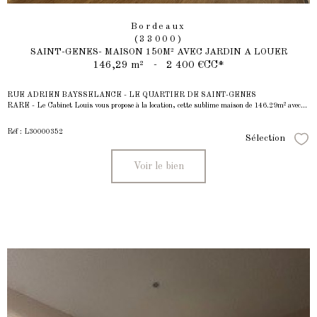
Bordeaux
(33000)
SAINT-GENES- MAISON 150M² AVEC JARDIN A LOUER
146,29 m²
-
2 400 €
CC*
RUE ADRIEN BAYSSELANCE - LE QUARTIER DE SAINT-GENES
RARE - Le Cabinet Louis vous propose à la location, cette sublime maison de 146.29m² avec...
Réf : L30000352
Sélection
Séle
Voir le bien