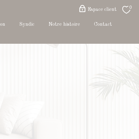
0
Espace client
ion
syndic
notre histoire
contact
S