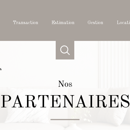
transaction
estimation
gestion
locat
s
Nos
PARTENAIRE