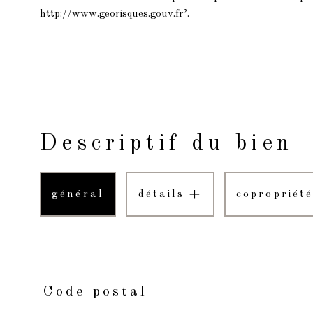
http://www.georisques.gouv.fr’.
Descriptif du bien
général
détails +
copropriété
Code postal
TRAD_PAMPERO_Caracteristique
Valeurs