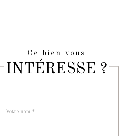
Ce bien vous
INTÉRESSE ?
Nom
Fieldset
*
par
défaut