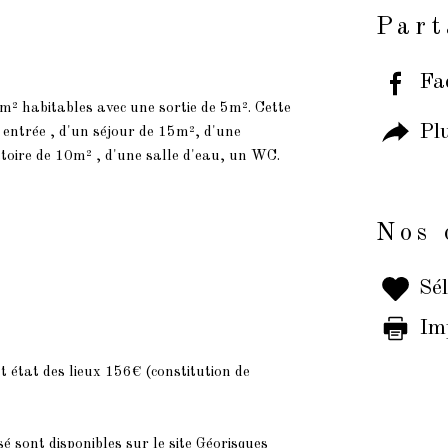
Part
n
Fa
² habitables avec une sortie de 5m². Cette
Pl
 entrée , d'un séjour de 15m², d'une
toire de 10m² , d'une salle d'eau, un WC.
Nos 
Sél
Im
t état des lieux 156€ (constitution de
é sont disponibles sur le site Géorisques