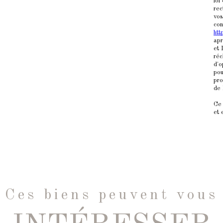
loi
rec
vos
con
htt
apr
et 
réc
d'o
pou
pro
de 
Ce 
et 
Ces biens peuvent vous