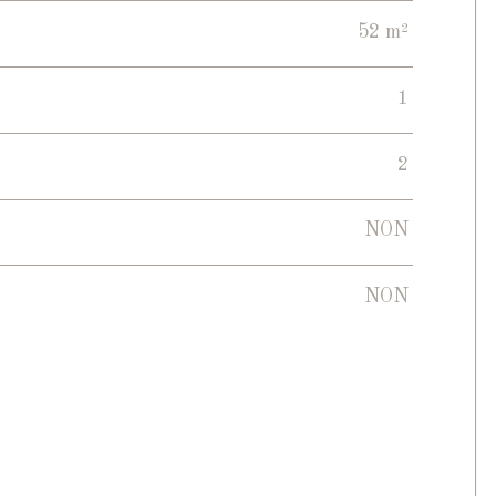
52 m²
1
2
NON
NON