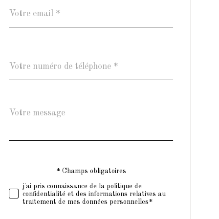
email
*
Téléphone
*
Message
Fieldset
*
par
défaut
* Champs obligatoires
Validation
j'ai pris connaissance de la politique de
confidentialité et des informations relatives au
traitement de mes données personnelles*