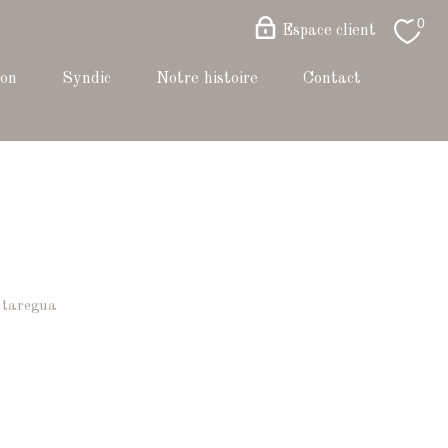
0
Espace client
ion
syndic
notre histoire
contact
E
e taregua
Filtrer
Réinitialiser les
filtres