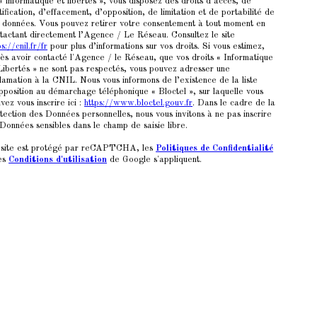
 « informatique et libertés », vous disposez des droits d’accès, de
tification, d’effacement, d’opposition, de limitation et de portabilité de
 données. Vous pouvez retirer votre consentement à tout moment en
tactant directement l’Agence / Le Réseau. Consultez le site
ps://cnil.fr/fr
pour plus d’informations sur vos droits. Si vous estimez,
ès avoir contacté l'Agence / le Réseau, que vos droits « Informatique
Libertés » ne sont pas respectés, vous pouvez adresser une
lamation à la CNIL. Nous vous informons de l’existence de la liste
pposition au démarchage téléphonique « Bloctel », sur laquelle vous
vez vous inscrire ici :
https://www.bloctel.gouv.fr
. Dans le cadre de la
tection des Données personnelles, nous vous invitons à ne pas inscrire
Données sensibles dans le champ de saisie libre.
site est protégé par reCAPTCHA, les
Politiques de Confidentialité
es
Conditions d'utilisation
de Google s'appliquent.