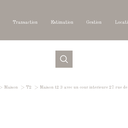
transaction
estimation
gestion
locat
CHETER
LOUER
VENDR
Maison
T2
Maison t2 3 avec un cour interieure 27 rue d
de l'ancien
à l'année
1
Localisation
Loyer
ordeaux
2 Pièces