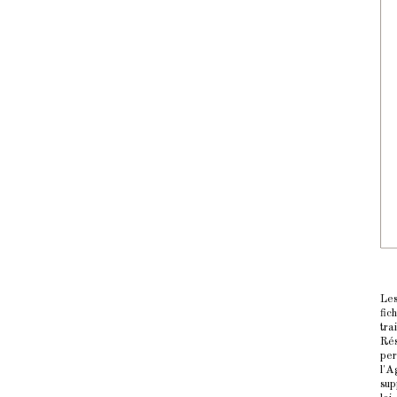
Les
fic
tra
Rés
per
l'A
sup